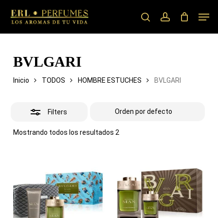
Skip
Men
to
search
account
Close
main
Filters
content
BVLGARI
Inicio
TODOS
HOMBRE ESTUCHES
BVLGARI
Filters
Mostrando todos los resultados 2