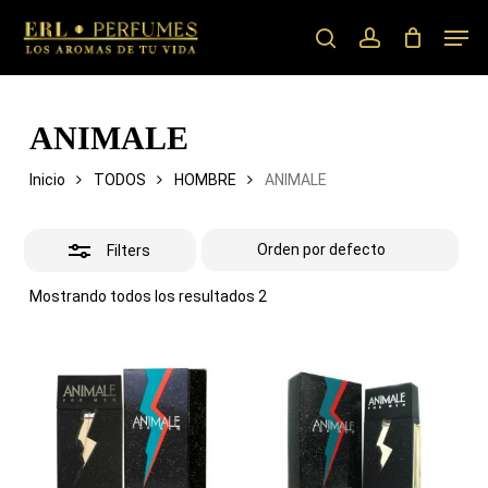
Skip
Men
to
search
account
Close
main
Filters
content
ANIMALE
Inicio
TODOS
HOMBRE
ANIMALE
Filters
Mostrando todos los resultados 2