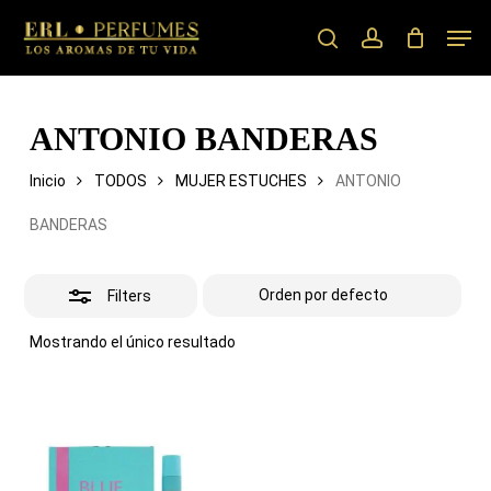
Skip
Men
to
search
account
Close
main
Filters
content
ANTONIO BANDERAS
Inicio
TODOS
MUJER ESTUCHES
ANTONIO
BANDERAS
Filters
Mostrando el único resultado