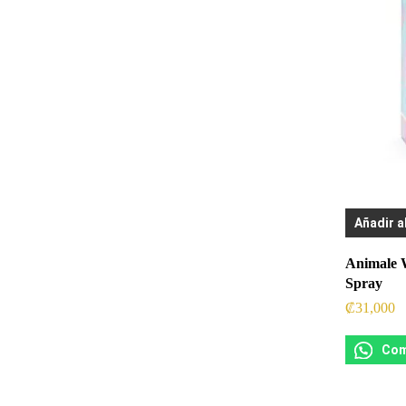
Añadir a
Animale 
Spray
₡
31,000
Com