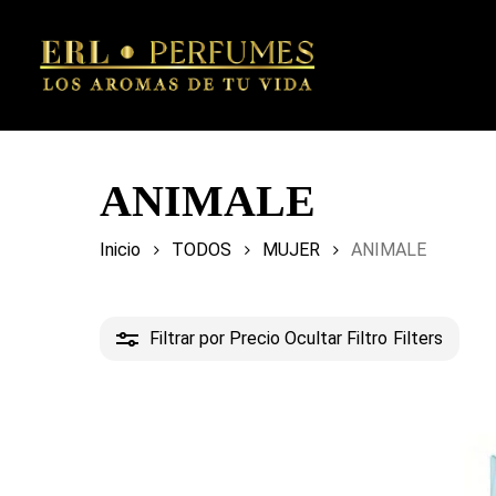
Skip
to
main
content
ANIMALE
Inicio
TODOS
MUJER
ANIMALE
Filtrar por Precio
Ocultar Filtro
Filters