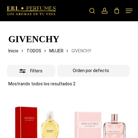
Skip
Men
to
search
account
Close
main
Filters
content
GIVENCHY
Inicio
TODOS
MUJER
GIVENCHY
Filters
Mostrando todos los resultados 2