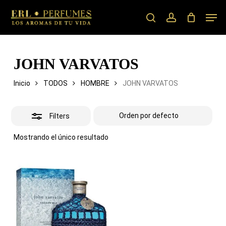
Skip
Men
to
search
account
Close
main
Filters
content
JOHN VARVATOS
Inicio
TODOS
HOMBRE
JOHN VARVATOS
Filters
Mostrando el único resultado