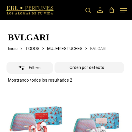
Skip
Men
to
search
account
Close
main
Filters
content
BVLGARI
Inicio
TODOS
MUJER ESTUCHES
BVLGARI
Filters
Mostrando todos los resultados 2