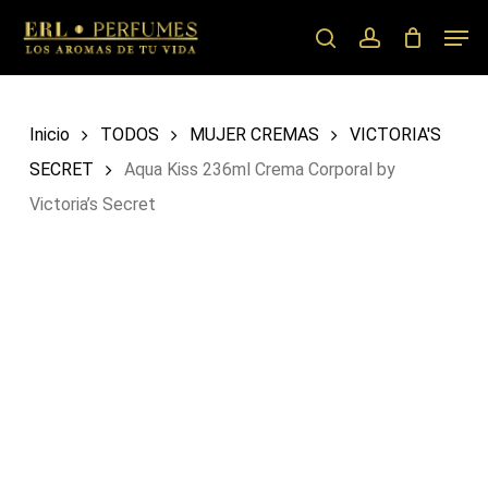
Skip
Men
to
search
account
main
content
Inicio
TODOS
MUJER CREMAS
VICTORIA'S
SECRET
Aqua Kiss 236ml Crema Corporal by
Victoria’s Secret