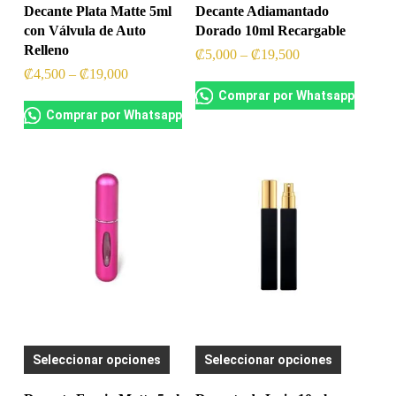
has
has
Decante Plata Matte 5ml
Decante Adiamantado
con Válvula de Auto
Dorado 10ml Recargable
multiple
multiple
Relleno
Rango
₡
5,000
–
₡
19,500
variants.
variants.
de
Rango
₡
4,500
–
₡
19,000
precios:
de
The
The
Comprar por Whatsapp
₡5,000
precios:
a
Comprar por Whatsapp
₡4,500
options
options
₡19,500
a
may
may
₡19,000
be
be
chosen
chosen
on
on
the
the
product
product
page
page
This
This
Seleccionar opciones
Seleccionar opciones
product
product