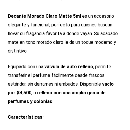
de
precios:
Decante Morado Claro Matte 5ml
es un accesorio
₡4,500
elegante y funcional, perfecto para quienes buscan
a
llevar su fragancia favorita a donde vayan. Su acabado
₡19,000
mate en tono morado claro le da un toque moderno y
distintivo.
Equipado con una
válvula de auto relleno
, permite
transferir el perfume fácilmente desde frascos
estándar, sin derrames ni embudos. Disponible
vacío
por ₡4,500
, o
relleno con una amplia gama de
perfumes y colonias
.
Características: