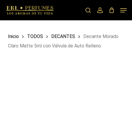
Skip
Men
to
search
account
main
content
Inicio
TODOS
DECANTES
Decante Morado
Claro Matte 5ml con Válvula de Auto Relleno