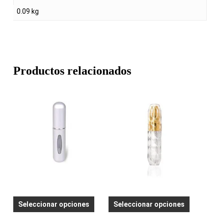
0.09 kg
Productos relacionados
This
This
Seleccionar opciones
Seleccionar opciones
product
product