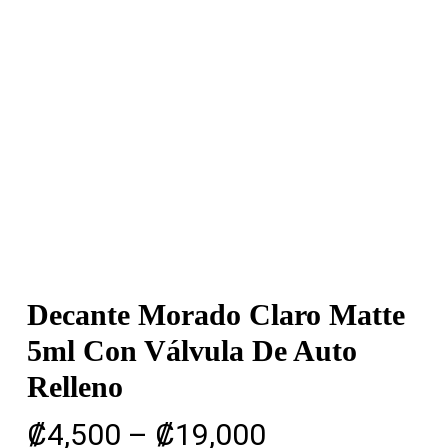
Decante Morado Claro Matte
5ml Con Válvula De Auto
Relleno
Rango
₡
4,500
–
₡
19,000