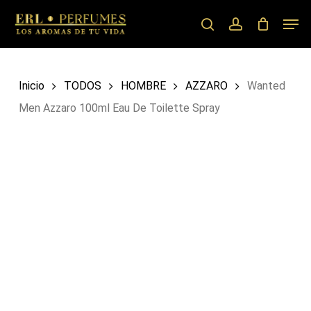
Skip
Men
to
search
account
main
content
Inicio
TODOS
HOMBRE
AZZARO
Wanted
Men Azzaro 100ml Eau De Toilette Spray