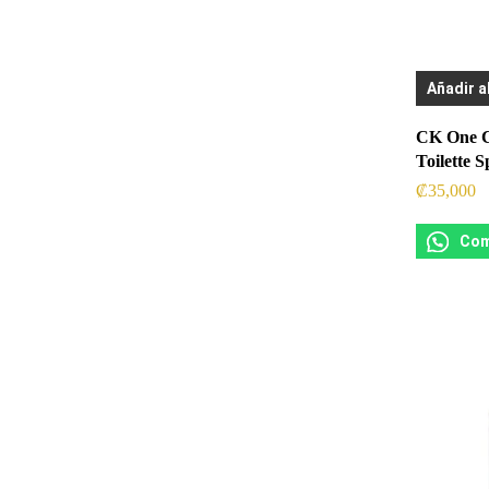
Añadir a
CK One C
Toilette 
₡
35,000
Com