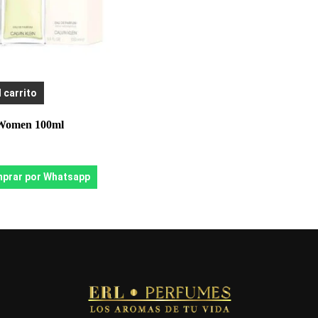
l carrito
 Women 100ml
prar por Whatsapp