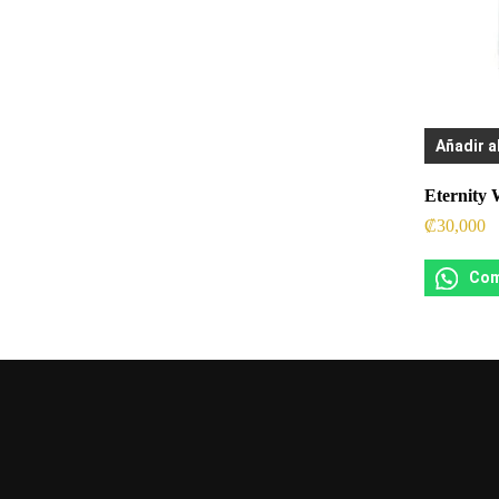
Añadir a
Eternity
₡
30,000
Com