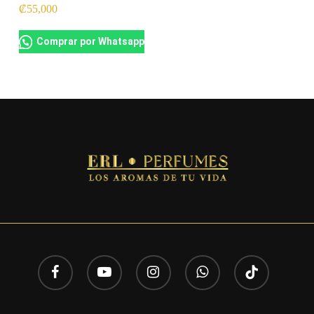
₡
55,000
Comprar por Whatsapp
facebook
youtube
instagram
whatsapp
tiktok