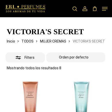
Skip
Men
to
search
account
Close
main
Filters
content
VICTORIA'S SECRET
Inicio
TODOS
MUJER CREMAS
VICTORIA'S SECRET
Filters
Mostrando todos los resultados 8