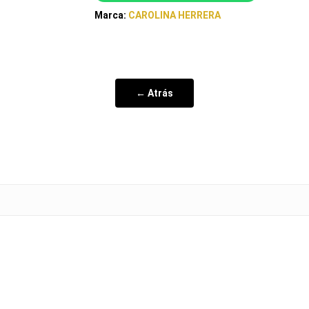
Marca:
CAROLINA HERRERA
← Atrás