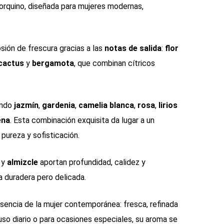
yorquino, diseñada para mujeres modernas,
osión de frescura gracias a las
notas de salida
:
flor
 cactus
y
bergamota
, que combinan cítricos
ando
jazmín
,
gardenia
,
camelia blanca
,
rosa
,
lirios
ena
. Esta combinación exquisita da lugar a un
ureza y sofisticación.
y
almizcle
aportan profundidad, calidez y
a duradera pero delicada.
sencia de la mujer contemporánea: fresca, refinada
 uso diario o para ocasiones especiales, su aroma se