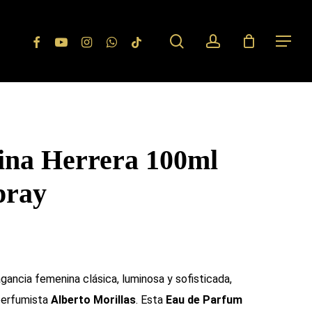
search
account
Facebook
Youtube
Instagram
Whatsapp
Tiktok
Menu
ina Herrera 100ml
pray
gancia femenina clásica, luminosa y sofisticada,
perfumista
Alberto Morillas
. Esta
Eau de Parfum