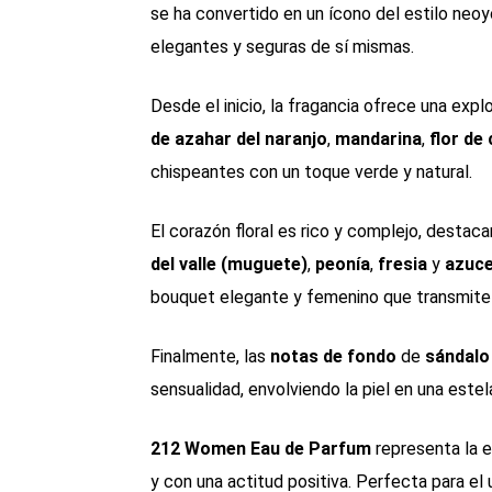
se ha convertido en un ícono del estilo neo
elegantes y seguras de sí mismas.
Desde el inicio, la fragancia ofrece una expl
de azahar del naranjo
,
mandarina
,
flor de
chispeantes con un toque verde y natural.
El corazón floral es rico y complejo, destac
del valle (muguete)
,
peonía
,
fresia
y
azuc
bouquet elegante y femenino que transmite p
Finalmente, las
notas de fondo
de
sándalo
sensualidad, envolviendo la piel en una estel
212 Women Eau de Parfum
representa la e
y con una actitud positiva. Perfecta para el