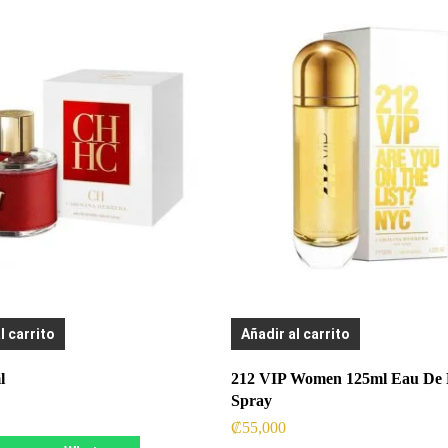
l carrito
Añadir al carrito
l
212 VIP Women 125ml Eau De
Spray
₡
55,000