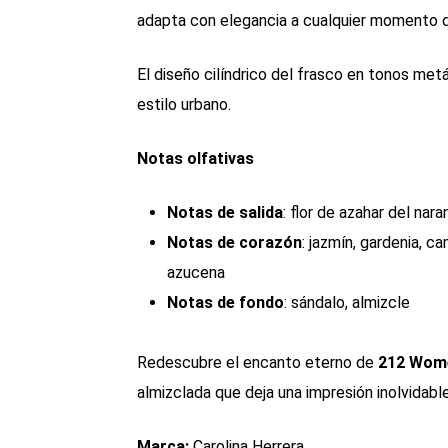
adapta con elegancia a cualquier momento d
El diseño cilíndrico del frasco en tonos met
estilo urbano.
Notas olfativas
Notas de salida
: flor de azahar del nar
Notas de corazón
: jazmín, gardenia, cam
azucena
Notas de fondo
: sándalo, almizcle
Redescubre el encanto eterno de
212 Wome
almizclada que deja una impresión inolvidable
Marca:
Carolina Herrera