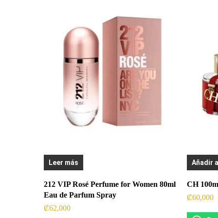
Leer más
Añadir a
212 VIP Rosé Perfume for Women 80ml
CH 100m
Eau de Parfum Spray
₡
60,000
₡
62,000