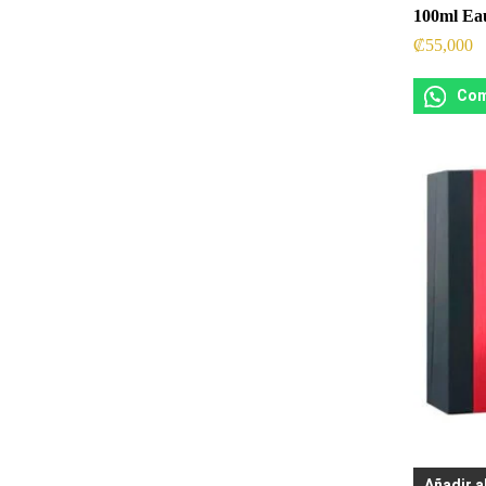
100ml Ea
₡
55,000
Com
Añadir a