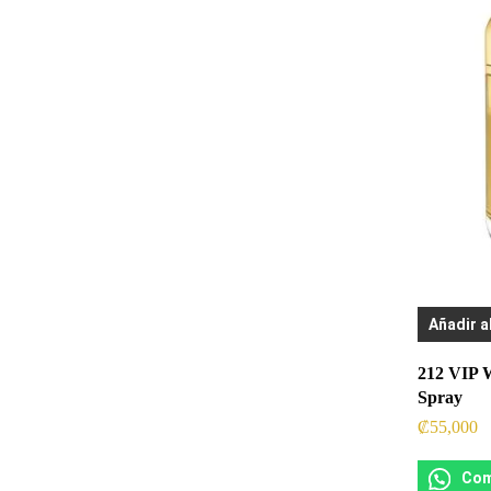
Añadir a
212 VIP 
Spray
₡
55,000
Com