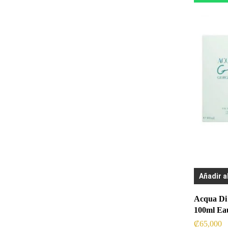
Añadir a
Acqua Di
100ml Eau
₡
65,000