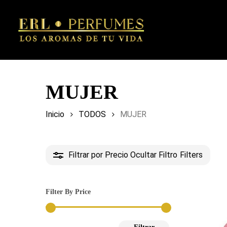
Skip
to
main
content
MUJER
Inicio
TODOS
MUJER
Filtrar por Precio
Ocultar Filtro
Filters
Filter By Price
Precio
Precio