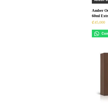
Amber Ou
60ml Ext
₡
45,000
Com