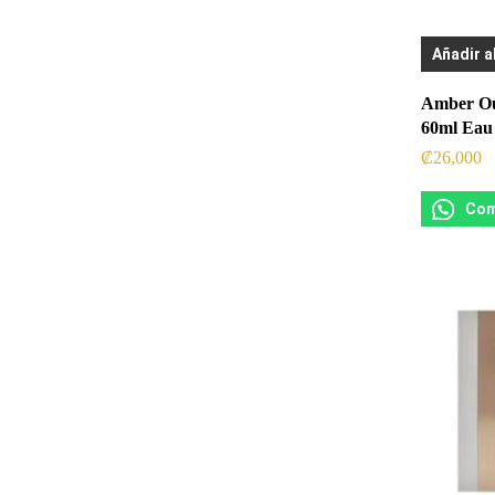
Añadir a
Amber Ou
60ml Eau
₡
26,000
Com