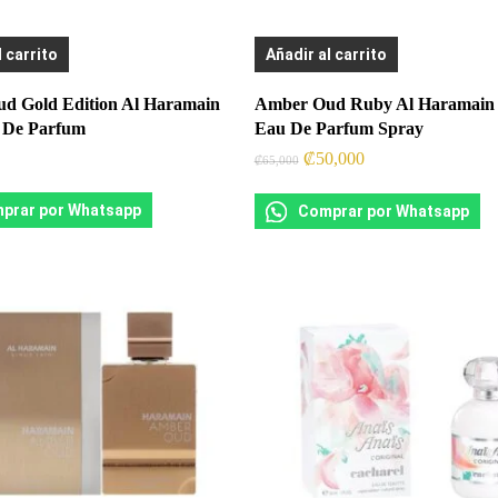
l carrito
Añadir al carrito
d Gold Edition Al Haramain
Amber Oud Ruby Al Haramain
 De Parfum
Eau De Parfum Spray
El
El
₡
50,000
₡
65,000
precio
precio
original
actual
prar por Whatsapp
era:
es:
Comprar por Whatsapp
.
.
₡65,000
₡50,000