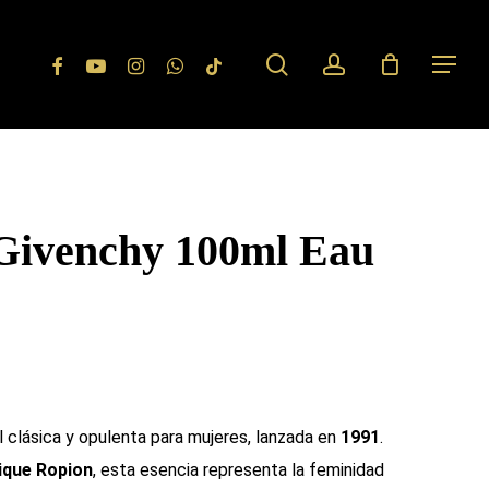
search
account
Facebook
Youtube
Instagram
Whatsapp
Tiktok
Menu
ivenchy 100ml Eau
l clásica y opulenta para mujeres, lanzada en
1991
.
ique Ropion
, esta esencia representa la feminidad