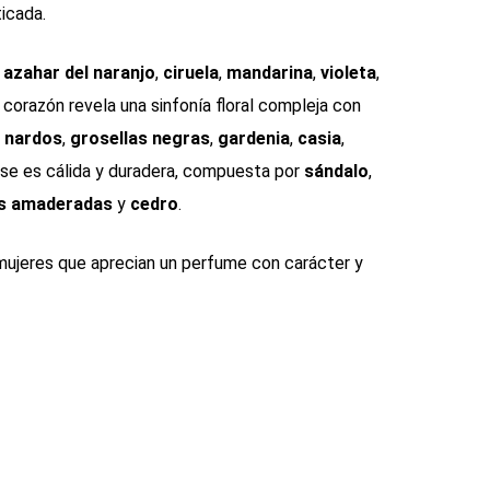
ticada.
e azahar del naranjo
,
ciruela
,
mandarina
,
violeta
,
l corazón revela una sinfonía floral compleja con
,
nardos
,
grosellas negras
,
gardenia
,
casia
,
ase es cálida y duradera, compuesta por
sándalo
,
s amaderadas
y
cedro
.
mujeres que aprecian un perfume con carácter y