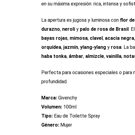
en su máxima expresión: rica, intensa y sofis
La apertura es jugosa y luminosa con
flor d
durazno
,
neroli
y
palo de rosa de Brasil
. E
bayas rojas
,
mimosa
,
clavel
,
acacia negra
orquídea
,
jazmín
,
ylang-ylang
y
rosa
. La b
haba tonka
,
ámbar
,
almizcle
,
vainilla
,
nota
Perfecta para ocasiones especiales o para 
profundidad.
Marca:
Givenchy
Volumen:
100ml
Tipo:
Eau de Toilette Spray
Género:
Mujer