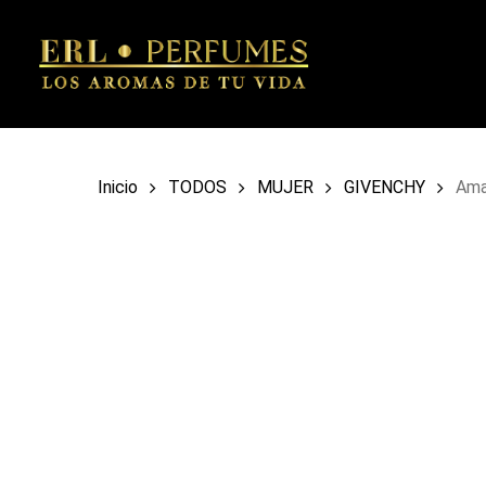
Skip
to
main
content
Inicio
TODOS
MUJER
GIVENCHY
Ama