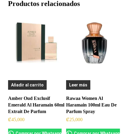
Productos relacionados
Añadir al carrito
Leer más
Amber Oud Exclusif
Rawaa Women Al
Emerald Al Haramain 60ml
Haramain 100ml Eau De
Extrait De Parfum
Parfum Spray
₡
45,000
₡
25,000
Comprar por Whatsapp
Comprar por Whatsapp