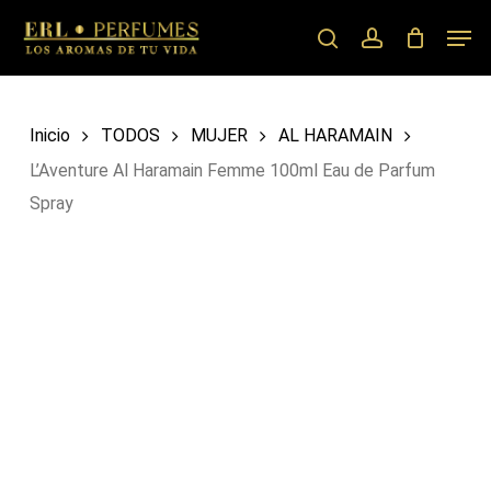
Skip
Men
to
search
account
main
content
Inicio
TODOS
MUJER
AL HARAMAIN
L’Aventure Al Haramain Femme 100ml Eau de Parfum
Spray