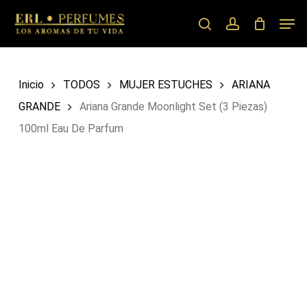
Skip
Men
to
search
account
main
content
Inicio
TODOS
MUJER ESTUCHES
ARIANA
GRANDE
Ariana Grande Moonlight Set (3 Piezas)
100ml Eau De Parfum