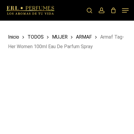
Skip
Men
to
search
account
main
content
Inicio
TODOS
MUJER
ARMAF
Armaf Tag-
Her Women 100ml Eau De Parfum Spray