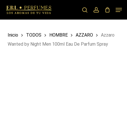
Skip
Men
to
search
account
main
content
Inicio
TODOS
HOMBRE
AZZARO
Azzaro
Wanted by Night Men 100ml Eau De Parfum Spray