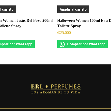
l carrito
Añadir al carrito
n Women Jesús Del Pozo 200ml
Halloween Women 100ml Eau 
oilette Spray
Toilette Spray
₡
25,000
prar por Whatsapp
Comprar por Whatsapp