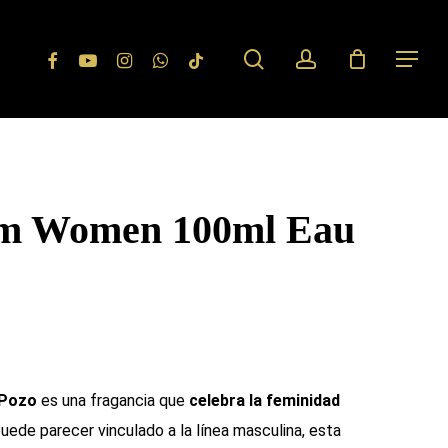
search
account
Facebook
Youtube
Instagram
Whatsapp
Tiktok
Menu
om Women 100ml Eau
 Pozo
es una fragancia que
celebra la feminidad
uede parecer vinculado a la línea masculina, esta