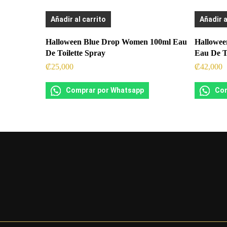
Añadir al carrito
Añadir a
Halloween Blue Drop Women 100ml Eau
Hallowee
De Toilette Spray
Eau De T
₡
25,000
₡
42,000
Comprar por Whatsapp
Com