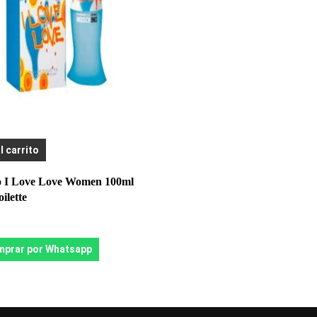
l carrito
 I Love Love Women 100ml
ilette
prar por Whatsapp