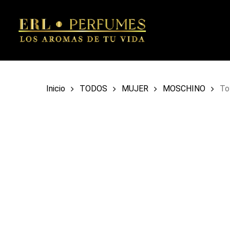
Skip
to
main
content
Inicio
TODOS
MUJER
MOSCHINO
To