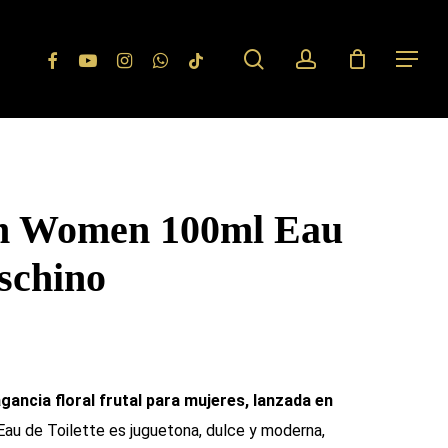
search
account
Facebook
Youtube
Instagram
Whatsapp
Tiktok
Menu
m Women 100ml Eau
schino
ancia floral frutal para mujeres, lanzada en
au de Toilette es juguetona, dulce y moderna,