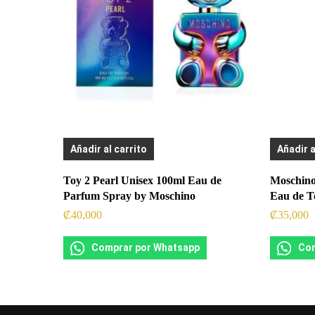
Añadir al carrito
Añadir a
Toy 2 Pearl Unisex 100ml Eau de
Moschino
Parfum Spray by Moschino
Eau de To
₡
40,000
₡
35,000
Comprar por Whatsapp
Com