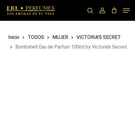
Skip
Men
to
search
account
main
content
Inicio
TODOS
MUJER
VICTORIA'S SECRET
Bombshell Eau de Parfum 100ml by Victoria’s Secret