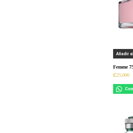
Añadir a
Femme 7
₡
25,000
Com