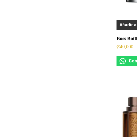
Añadir a
Boss Bott
₡
40,000
Com