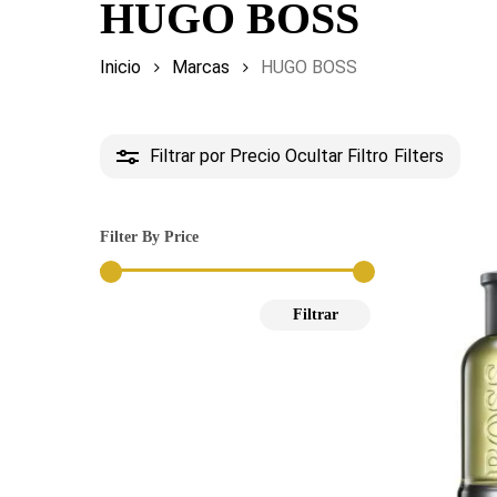
HUGO BOSS
Inicio
Marcas
HUGO BOSS
Filtrar por Precio
Ocultar Filtro
Filters
Filter By Price
Precio
Precio
Filtrar
mínimo
máximo