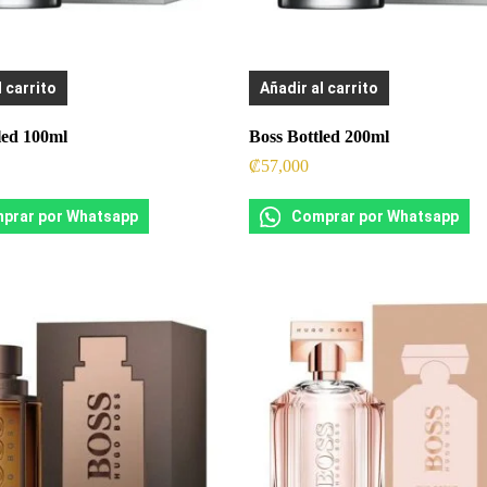
l carrito
Añadir al carrito
led 100ml
Boss Bottled 200ml
₡
57,000
prar por Whatsapp
Comprar por Whatsapp