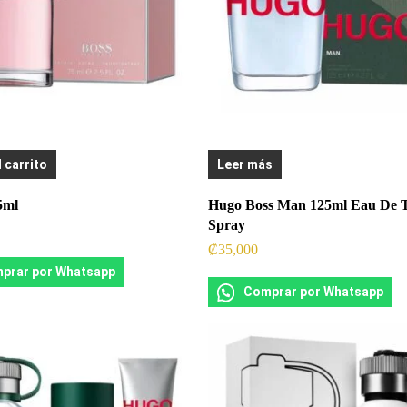
l carrito
Leer más
5ml
Hugo Boss Man 125ml Eau De To
Spray
₡
35,000
prar por Whatsapp
Comprar por Whatsapp