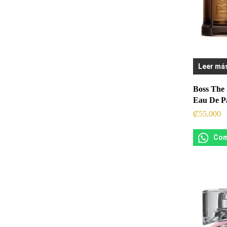
Leer má
Boss The
Eau De P
₡
55,000
Com