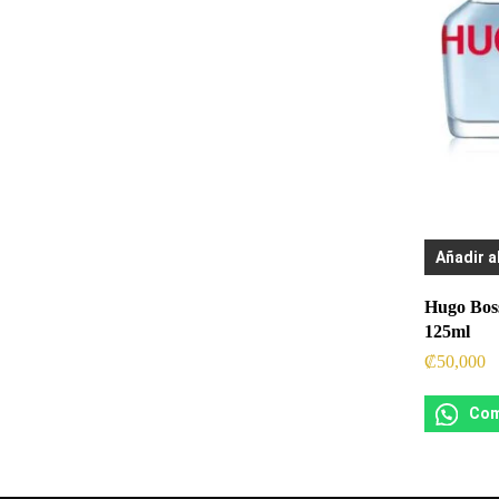
Añadir a
Hugo Boss
125ml
₡
50,000
Com