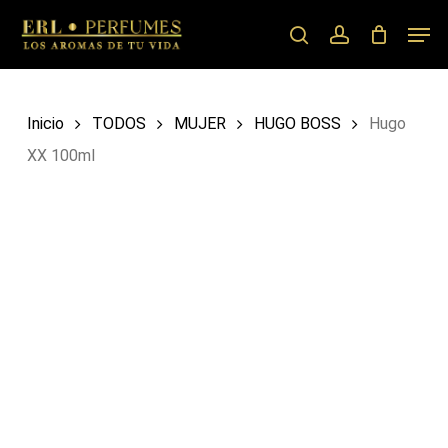
Skip
Men
to
search
account
main
content
Inicio
TODOS
MUJER
HUGO BOSS
Hugo
XX 100ml