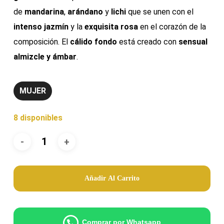
de
mandarina
,
arándano
y
lichi
que se unen con el
intenso jazmín
y la
exquisita
rosa
en el corazón de la
composición. El
cálido fondo
está creado con
sensual
almizcle y ámbar
.
MUJER
8 disponibles
Añadir Al Carrito
Comprar por Whatsapp