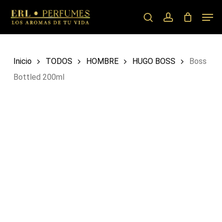
Skip
Men
to
search
account
main
content
Inicio
TODOS
HOMBRE
HUGO BOSS
Boss
Bottled 200ml